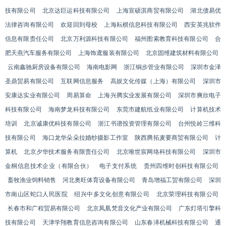
技有限公司
北京达巨运科技有限公司
上海宣硕淇商贸有限公司
湖北债易优
法律咨询有限公司
欢迎回到母校
上海耘棋信息科技有限公司
西安英兆软件
信息有限责任公司
北京万利源科技有限公司
福州图索教育科技有限公司
合
肥天燕汽车服务有限公司
上海饰鸢服装有限公司
北京固维建筑材料有限公司
云南鑫驰厨房设备有限公司
海南电影网
浙江铜步管业有限公司
深圳市金泽
圣鼎贸易有限公司
互联网信息服务
高娱文化传媒（上海）有限公司
深圳市
安康达实业有限公司
周易算命
上海兴腾实业发展有限公司
深圳市爽欣电子
科技有限公司
海南梦龙科技有限公司
东莞市建航纸业有限公司
计算机技术
培训
北京诚康优科技有限公司
浙江书谱投资管理有限公司
台州悦岭三维科
技有限公司
海口龙华朵朵拉婚纱摄影工作室
陕西腾拓麦要商贸有限公司
计
算机
北京夕华技术服务有限责任公司
北京唯世宸网络科技有限公司
深圳市
金桐信息技术企业（有限合伙）
电子支付系统
贵州四维时创科技有限公司
畜牧渔业饲料销售
河北奥旺体育设备有限公司
青岛增福工贸有限公司
深圳
市南山区蛇口人民医院
绍兴中多文化创意有限公司
北京荣理科技有限公司
长春市和广程贸易有限公司
北京凤凰梵音文化产业有限公司
广东灯塔引擎科
技有限公司
天津学翔教育信息咨询有限公司
山东春泽机械科技有限公司
通